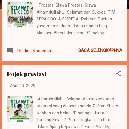
g
Prestasi Siswa Prestasi Siswa
Alhamdulillah.... Selamat dan Sukses TIM
a
SEPAK BOLA SMPIT Ar Rahmah Pacitan
n
yang meraih Juara 3 dan ananda Faiq
Maulana Akmal dari kelas 9D sebagai
Prospect Player dalam ajang SMADA
Football Development 2026 Tingkat
BACA SELENGKAPNYA
Posting Komentar
Kabupaten yang diselenggarakan oleh SMA
Negeri 2 Pacitan 😍👏
Pojok prestasi
-
April 30, 2026
Alhamdulillah... Selamat dan sukses atas
prestasi yang dicapai ananda Zafran Khairy
Nabhan dari Kelas 7D sebagai Juara 3
Tanding Kelas D Putra Tingkat Usia Dini
dalam Ajang Kejuaraan Pencak Silat Ngawi