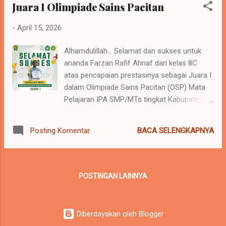
Juara I Olimpiade Sains Pacitan
#ngawichampionship4
-
April 15, 2026
Alhamdulillah... Selamat dan sukses untuk
ananda Farzan Rafif Ahnaf dari kelas 8C
atas pencapaian prestasinya sebagai Juara I
dalam Olimpiade Sains Pacitan (OSP) Mata
Pelajaran IPA SMP/MTs tingkat Kabupaten
Pacitan yang diselenggarakan oleh MGMP
IPA Kabupaten Pacitan. Tetap rendah hati
BACA SELENGKAPNYA
Posting Komentar
dan sukses selalu serta jadikan ini sebagai
tonggak meraih prestasi lebih baik lagi 🥰
#olimpiadesainspacitan
#olimpiadesainsnasional #mgmpipapacitan
POSTINGAN LAINNYA
#praosnipa #ospipa
Diberdayakan oleh Blogger