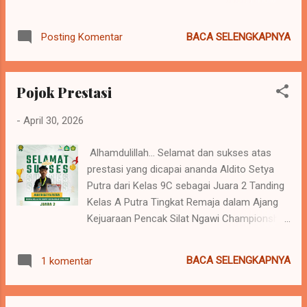
Championship IV Tahun 2026. Barakallah...
Tetap rendah hati dan sukses selalu serta
BACA SELENGKAPNYA
Posting Komentar
jadikan ini sebagai tonggak meraih prestasi
lebih baik lagi 🥰 #smpitararahmahpct
#jsitindonesia #jsitjatim #pencaksilat
Pojok Prestasi
#ngawichampionship4
-
April 30, 2026
Alhamdulillah... Selamat dan sukses atas
prestasi yang dicapai ananda Aldito Setya
Putra dari Kelas 9C sebagai Juara 2 Tanding
Kelas A Putra Tingkat Remaja dalam Ajang
Kejuaraan Pencak Silat Ngawi Championship
IV Tahun 2026. Barakallah... Tetap rendah hati
dan sukses selalu serta jadikan ini sebagai
BACA SELENGKAPNYA
1 komentar
tonggak meraih prestasi lebih baik lagi 🥰
#smpitararahmahpct #jsitindonesia
#jsitjatim #pencaksilat