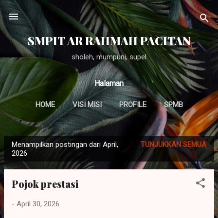
Langsung ke konten utama
SMPIT AR RAHMAH PACITAN
sholeh, mumpuni, supel
Halaman
HOME
VISI MISI
PROFILE
SPMB
LAINNYA…
ALUMNI
Menampilkan postingan dari April,
TUNJUKKAN SEMUA
P
2026
o
s
Pojok prestasi
t
i
-
April 30, 2026
n