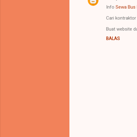
K
Info
Sewa Bus 
o
m
Cari kontraktor
e
Buat website da
n
BALAS
t
a
r