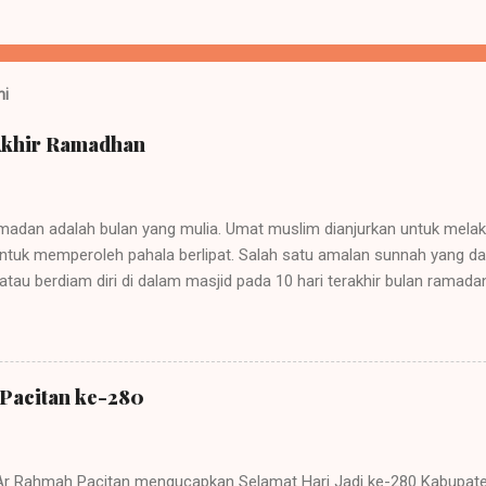
ni
 Akhir Ramadhan
madan adalah bulan yang mulia. Umat muslim dianjurkan untuk mel
ntuk memperoleh pahala berlipat. Salah satu amalan sunnah yang da
f atau berdiam diri di dalam masjid pada 10 hari terakhir bulan ramad
ktu yang berpeluang besar mendapatkan malam lailatul qadar I'tikaf 
, tetapi juga harus disertai dengan niat dan melakukan ibadah seperti 
n lain sebagainnya. #smpit #smpitararahmahpct #jsitindonesia #jsit
anyaramadhan #bulanpenuhberkah #semarakramadhan
 Pacitan ke-280
 Rahmah Pacitan mengucapkan Selamat Hari Jadi ke-280 Kabupaten 