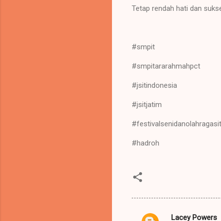
Tetap rendah hati dan sukses
#smpit
#smpitararahmahpct
#jsitindonesia
#jsitjatim
#festivalsenidanolahragasi
#hadroh
Lacey Powers