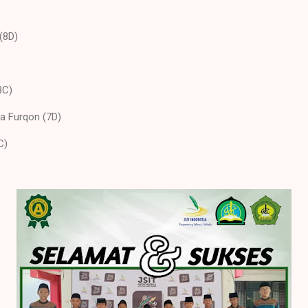
 (8D)
(8C)
a Furqon (7D)
7C)