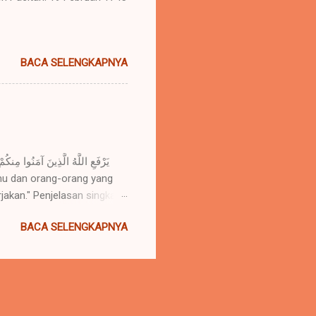
BACA SELENGKAPNYA
jakan." Penjelasan singkat:
Orang-orang beriman akan
BACA SELENGKAPNYA
Allah. 2. Orang yang
 amalnya. 3. Kedua hal ini
na, begitu pula sebaliknya.
k meningkatkan iman dan
lam untuk terus menuntut