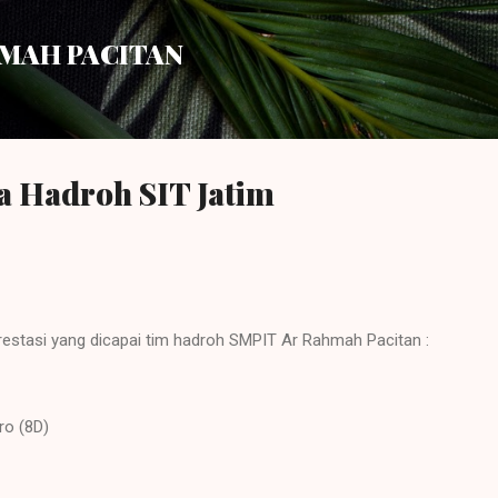
Langsung ke konten utama
HMAH PACITAN
a Hadroh SIT Jatim
estasi yang dicapai tim hadroh SMPIT Ar Rahmah Pacitan :
ro (8D)