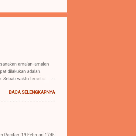
aksanakan amalan-amalan
pat dilakukan adalah
an. Sebab waktu tersebut
ini tidak sebatas berdiam
BACA SELENGKAPNYA
shalatk, dzikir, membaca Al
jatim
Pacitan. 19 Februari 1745