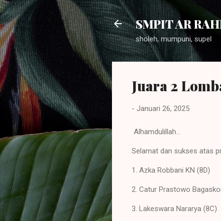
SMPIT AR RA
sholeh, mumpuni, supel
Juara 2 Lomb
-
Januari 26, 2025
Alhamdulillah...
Selamat dan sukses atas pr
1. Azka Robbani KN (8D)
2. Catur Prastowo Bagasko
3. Lakeswara Nararya (8C)