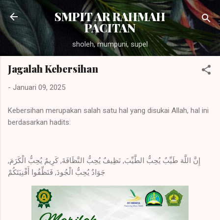
Langsung ke konten utama
SMPIT AR RAHMAH
PACITAN
sholeh, mumpuni, supel
Jagalah Kebersihan
-
Januari 09, 2025
Kebersihan merupakan salah satu hal yang disukai Allah, hal ini
berdasarkan hadits:
إِنَّ اللَّهَ طَيِّبٌ يُحِبُّ الطَّيِّبَ, نَظِيفٌ يُحِبُّ النَّظَافَةَ, كَرِيمٌ يُحِبُّ الْكَرَمَ,
جَوَادٌ يُحِبُّ الْجُودَ, فَنَظِّفُوا أَفْنِيَتَكُمْ