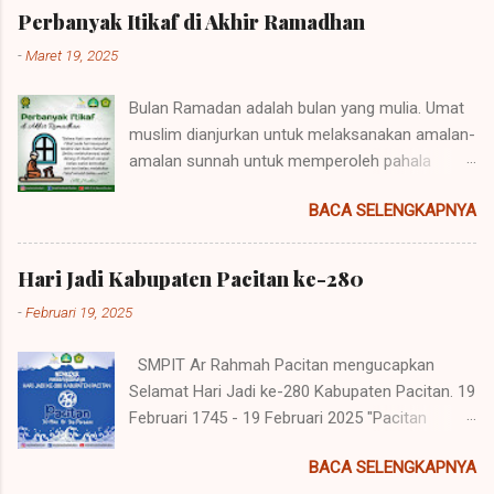
Perbanyak Itikaf di Akhir Ramadhan
-
Maret 19, 2025
Bulan Ramadan adalah bulan yang mulia. Umat
muslim dianjurkan untuk melaksanakan amalan-
amalan sunnah untuk memperoleh pahala
berlipat. Salah satu amalan sunnah yang dapat
BACA SELENGKAPNYA
dilakukan adalah beri'tikaf atau berdiam diri di
dalam masjid pada 10 hari terakhir bulan
ramadan. Sebab waktu tersebut adalah waktu
Hari Jadi Kabupaten Pacitan ke-280
yang berpeluang besar mendapatkan malam
-
Februari 19, 2025
lailatul qadar I'tikaf ini tidak sebatas berdiam diri
saja, tetapi juga harus disertai dengan niat dan
SMPIT Ar Rahmah Pacitan mengucapkan
melakukan ibadah seperti shalatk, dzikir,
Selamat Hari Jadi ke-280 Kabupaten Pacitan. 19
membaca Al quran, dan lain sebagainnya.
Februari 1745 - 19 Februari 2025 "Pacitan
#smpit #smpitararahmahpct #jsitindonesia
Sumandhang Nugraha" 70 Miles of Sea
#jsitjatim #marhabanyaramadhan
BACA SELENGKAPNYA
Paradise #dirgahayukabupatenpacitan
#bulanpenuhberkah #semarakramadhan