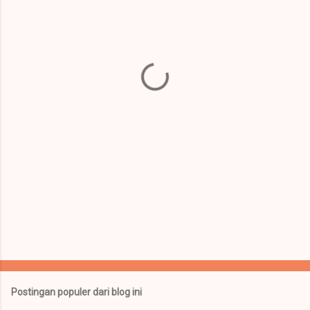
n
t
a
r
Postingan populer dari blog ini