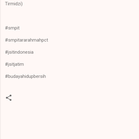
Tirmidzi)
#smpit
#smpitararahmahpct
#jsitindonesia
#jsitjatim
#budayahidupbersih
K
o
m
e